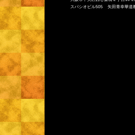
スパシオビル505 矢田青幸華道